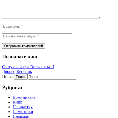
Познавательно
Статуя кайзера Вильгельма I
Дворец Кепеник
Поиск
Рубрики
Доминикана
Кипр
На заметку
Памятники
Площади