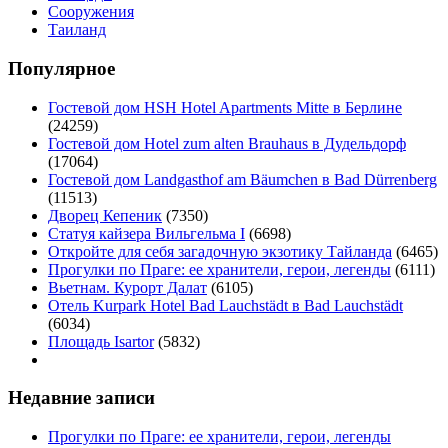
Сооружения
Таиланд
Популярное
Гостевой дом HSH Hotel Apartments Mitte в Берлине
(24259)
Гостевой дом Hotel zum alten Brauhaus в Дудельдорф
(17064)
Гостевой дом Landgasthof am Bäumchen в Bad Dürrenberg
(11513)
Дворец Кепеник
(7350)
Статуя кайзера Вильгельма I
(6698)
Откройте для себя загадочную экзотику Тайланда
(6465)
Прогулки по Праге: ее хранители, герои, легенды
(6111)
Вьетнам. Курорт Далат
(6105)
Отель Kurpark Hotel Bad Lauchstädt в Bad Lauchstädt
(6034)
Площадь Isartor
(5832)
Недавние записи
Прогулки по Праге: ее хранители, герои, легенды