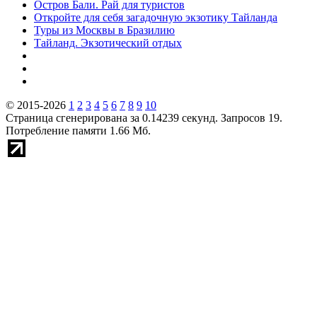
Остров Бали. Рай для туристов
Откройте для себя загадочную экзотику Тайланда
Туры из Москвы в Бразилию
Тайланд. Экзотический отдых
© 2015-2026
1
2
3
4
5
6
7
8
9
10
Страница сгенерирована за 0.14239 секунд. Запросов 19.
Потребление памяти 1.66 Мб.