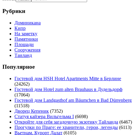
Рубрики
Доминикана
Кипр
На заметку
Памятники
Площади
Сооружения
Таиланд
Популярное
Гостевой дом HSH Hotel Apartments Mitte в Берлине
(24262)
Гостевой дом Hotel zum alten Brauhaus в Дудельдорф
(17064)
Гостевой дом Landgasthof am Bäumchen в Bad Dürrenberg
(11518)
Дворец Кепеник
(7352)
Статуя кайзера Вильгельма I
(6698)
Откройте для себя загадочную экзотику Тайланда
(6467)
Прогулки по Праге: ее хранители, герои, легенды
(6113)
Вьетнам. Курорт Далат
(6105)