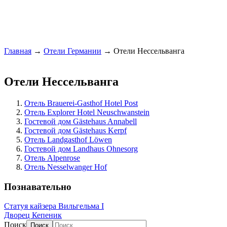
Главная
→
Отели Германии
→ Отели Нессельванга
Отели Нессельванга
Отель Brauerei-Gasthof Hotel Post
Отель Explorer Hotel Neuschwanstein
Гостевой дом Gästehaus Annabell
Гостевой дом Gästehaus Kerpf
Отель Landgasthof Löwen
Гостевой дом Landhaus Ohnesorg
Отель Alpenrose
Отель Nesselwanger Hof
Познавательно
Статуя кайзера Вильгельма I
Дворец Кепеник
Поиск