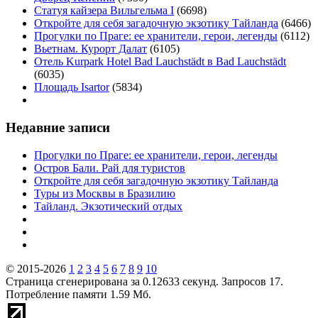
Статуя кайзера Вильгельма I
(6698)
Откройте для себя загадочную экзотику Тайланда
(6466)
Прогулки по Праге: ее хранители, герои, легенды
(6112)
Вьетнам. Курорт Далат
(6105)
Отель Kurpark Hotel Bad Lauchstädt в Bad Lauchstädt
(6035)
Площадь Isartor
(5834)
Недавние записи
Прогулки по Праге: ее хранители, герои, легенды
Остров Бали. Рай для туристов
Откройте для себя загадочную экзотику Тайланда
Туры из Москвы в Бразилию
Тайланд. Экзотический отдых
© 2015-2026
1
2
3
4
5
6
7
8
9
10
Страница сгенерирована за 0.12633 секунд. Запросов 17.
Потребление памяти 1.59 Мб.