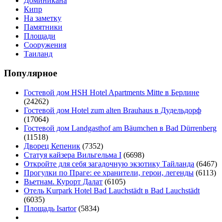
Доминикана
Кипр
На заметку
Памятники
Площади
Сооружения
Таиланд
Популярное
Гостевой дом HSH Hotel Apartments Mitte в Берлине
(24262)
Гостевой дом Hotel zum alten Brauhaus в Дудельдорф
(17064)
Гостевой дом Landgasthof am Bäumchen в Bad Dürrenberg
(11518)
Дворец Кепеник
(7352)
Статуя кайзера Вильгельма I
(6698)
Откройте для себя загадочную экзотику Тайланда
(6467)
Прогулки по Праге: ее хранители, герои, легенды
(6113)
Вьетнам. Курорт Далат
(6105)
Отель Kurpark Hotel Bad Lauchstädt в Bad Lauchstädt
(6035)
Площадь Isartor
(5834)