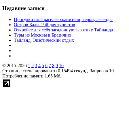
Недавние записи
Прогулки по Праге: ее хранители, герои, легенды
Остров Бали. Рай для туристов
Откройте для себя загадочную экзотику Тайланда
Туры из Москвы в Бразилию
Тайланд. Экзотический отдых
© 2015-2026
1
2
3
4
5
6
7
8
9
10
Страница сгенерирована за 0.15494 секунд. Запросов 19.
Потребление памяти 1.65 Мб.