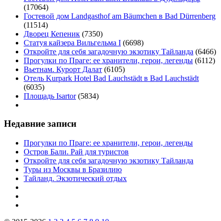
(17064)
Гостевой дом Landgasthof am Bäumchen в Bad Dürrenberg
(11514)
Дворец Кепеник
(7350)
Статуя кайзера Вильгельма I
(6698)
Откройте для себя загадочную экзотику Тайланда
(6466)
Прогулки по Праге: ее хранители, герои, легенды
(6112)
Вьетнам. Курорт Далат
(6105)
Отель Kurpark Hotel Bad Lauchstädt в Bad Lauchstädt
(6035)
Площадь Isartor
(5834)
Недавние записи
Прогулки по Праге: ее хранители, герои, легенды
Остров Бали. Рай для туристов
Откройте для себя загадочную экзотику Тайланда
Туры из Москвы в Бразилию
Тайланд. Экзотический отдых