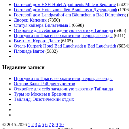
Гостевой дом HSH Hotel Apartments Mitte в Берлине
(2425
Гостевой дом Hotel zum alten Brauhaus в Дудельдорф
(1706
Гостевой дом Landgasthof am Bäumchen в Bad Dürrenberg
(
Дворец Кепеник
(7350)
Статуя кайзера Вильгельма I
(6698)
Откройте для себя загадочную экзотику Тайланда
(6465)
Прогулки по Праге: ее хранители, герои, легенды
(6111)
Вьетнам. Курорт Далат
(6105)
Отель Kurpark Hotel Bad Lauchstädt в Bad Lauchstädt
(6034
Площадь Isartor
(5832)
Недавние записи
Прогулки по Праге: ее хранители, герои, легенды
Остров Бали. Рай для туристов
Откройте для себя загадочную экзотику Тайланда
Туры из Москвы в Бразилию
Тайланд. Экзотический отдых
© 2015-2026
1
2
3
4
5
6
7
8
9
10