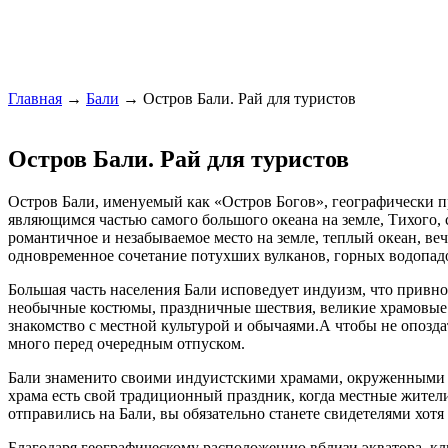
Главная
→
Бали
→ Остров Бали. Рай для туристов
Остров Бали. Рай для туристов
Остров Бали, именуемый как «Остров Богов», географически п
являющимся частью самого большого океана на земле, Тихого, 
романтичное и незабываемое место на земле, теплый океан, ве
одновременное сочетание потухших вулканов, горных водопад
Большая часть населения Бали исповедует индуизм, что привн
необычные костюмы, праздничные шествия, великие храмовые 
знакомство с местной культурой и обычаями.А чтобы не опоздат
много перед очередным отпуском.
Бали знаменито своими индуистскими храмами, окруженными ж
храма есть свой традиционный праздник, когда местные жители
отправились на Бали, вы обязательно станете свидетелями хотя
Благодаря географическому расположению вблизи экватора, к