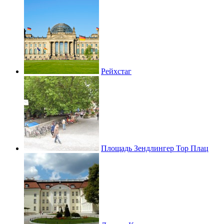
Рейхстаг
Площадь Зендлингер Тор Плац