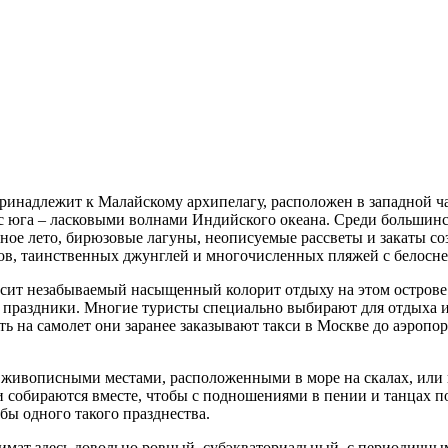
ринадлежит к Малайскому архипелагу, расположен в западной ча
с юга – ласковыми волнами Индийского океана. Среди большинст
чное лето, бирюзовые лагуны, неописуемые рассветы и закаты со
ов, таинственных джунглей и многочисленных пляжей с белосн
осит незабываемый насыщенный колорит отдыху на этом острове
праздники. Многие туристы специально выбирают для отдыха и
ь на самолет они заранее заказывают такси в Москве до аэропор
ивописными местами, расположенными в море на скалах, или н
 собираются вместе, чтобы с подношениями в пении и танцах по
 бы одного такого празднества.
лимат здесь довольно ровный, субэкваториальный, с периодичн