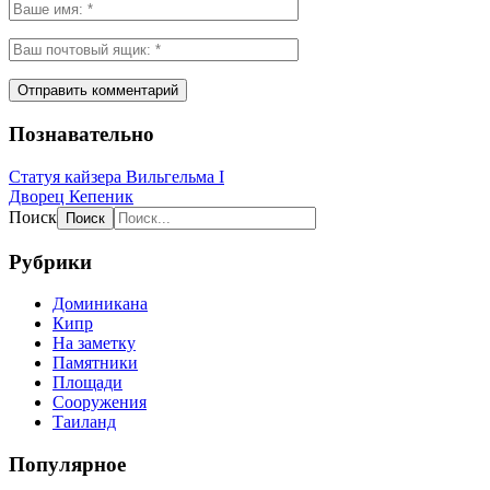
Познавательно
Статуя кайзера Вильгельма I
Дворец Кепеник
Поиск
Рубрики
Доминикана
Кипр
На заметку
Памятники
Площади
Сооружения
Таиланд
Популярное