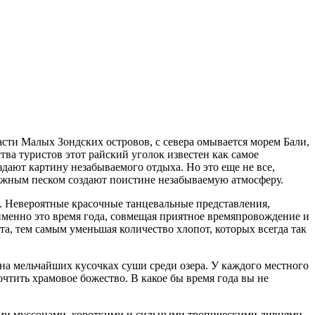
сти Малых Зондских островов, с севера омывается морем Бали,
ва туристов этот райский уголок известен как самое
здают картину незабываемого отдыха. Но это еще не все,
ежным песком создают поистине незабываемую атмосферу.
. Невероятные красочные танцевальные представления,
менно это время года, совмещая приятное времяпровождение и
та, тем самым уменьшая количество хлопот, которых всегда так
а мельчайших кусочках суши среди озера. У каждого местного
чтить храмовое божество. В какое бы время года вы не
ыми муссонами, короткими и сильными тропическими ливнями,